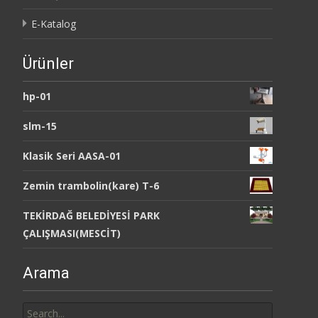
E-Katalog
Ürünler
hp-01
slm-15
Klasik Seri AASA-01
Zemin trambolin(kare) T-6
TEKİRDAĞ BELEDİYESİ PARK
ÇALIŞMASI(MESCİT)
Arama
Search
for: