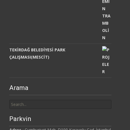
TEKİRDAĞ BELEDİYESİ PARK
ÇALIŞMASI(MESCİT)
Arama
Search
for:
Parkvin
Adres
: Cumhuriyet Mah. D100 Karayolu Cad. İstanbul