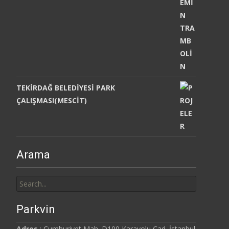
TEKİRDAĞ BELEDİYESİ PARK
ÇALIŞMASI(MESCİT)
Arama
Search
for:
Parkvin
Adres
: Cumhuriyet Mah. D100 Karayolu Cad. İstanbul