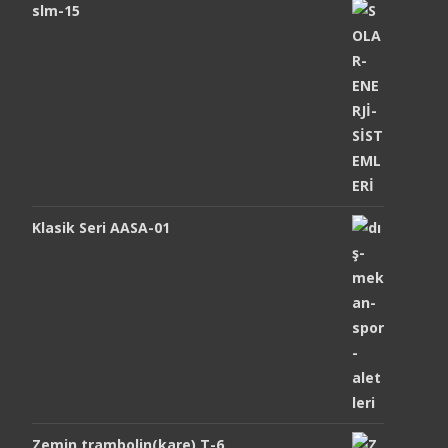
slm-15
Klasik Seri AASA-01
Zemin trambolin(kare) T-6