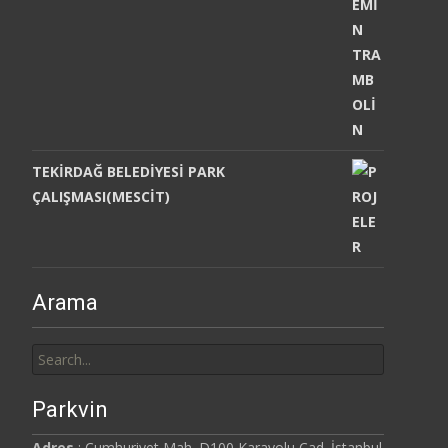
TEKİRDAĞ BELEDİYESİ PARK
ÇALIŞMASI(MESCİT)
Arama
Search
for:
Parkvin
Adres
: Cumhuriyet Mah. D100 Karayolu Cad. İstanbul